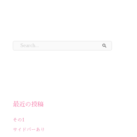
検
索
対
象
:
最近の投稿
その1
サイドバーあり