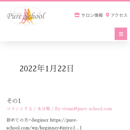
内
容
サロン情報
アクセス
を
ス
キ
ッ
Home
プ
2022年1月22日
初めての方へ
サービス一覧
その1
そ
の
コメントする
/
未分類
/ By
vivian@pure-school.com
お申込・スケジュール
1
初めての方へbeginer https://pure-
school.com/wp/beginner#intro […]