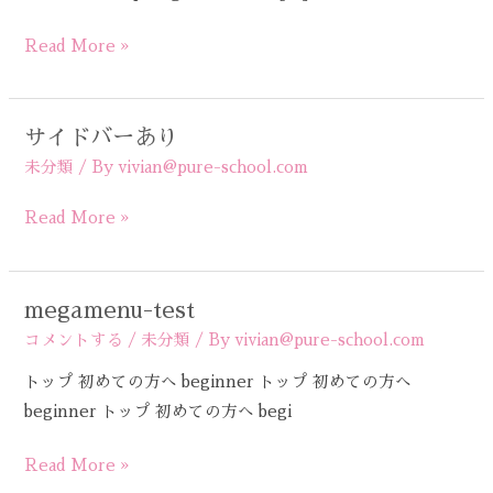
専属スタイリスト紹介
Read More »
料金表
サイドバーあり
サ
お客様の声
イ
未分類
/ By
vivian@pure-school.com
ド
Read More »
バ
お問い合わせ
ー
あ
お試しウォーキング
megamenu-test
megamenu-
り
test
コメントする
/
未分類
/ By
vivian@pure-school.com
ベーシックコース
トップ 初めての方へ beginner トップ 初めての方へ
beginner トップ 初めての方へ begi
スタイリスト養成講座
Read More »