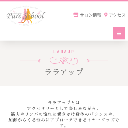
内
容
サロン情報
アクセス
を
ス
キ
ッ
Home
プ
LARAUP
初めての方へ
ララアップ
サービス一覧
ララアップとは
お申込・スケジュール
アクセサリーとして楽しみながら、
筋肉やリンパの流れに働きかけ身体のバランスや、
加齢からくる悩みにアプローチできるイヤーグッズで
す。