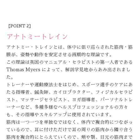
【POINT 2】
アナトミートレイン
アナトミー・トレインとは、体中に張り巡らされた筋肉・筋
膜が、姿勢や動作を安定させる画期的な理論です。
この理論は英国のマニュアル・セラピストの第一人者である
Thomas Myers によって、解剖学見地からあみ出されまし
た。
トレーナーや運動療法士をはじめ、スポーツ選手のケアにあ
たる指導者、鍼灸師、カイロプラクター、フィジカルセラピ
スト、マッサージセラピスト、ヨガ指導者、パーソナルトレ
ーナーなど、多種多様なヘルスプロフェッショナルの方々
も、その指導やスキルアップに使用されています。
筋肉は一つ一つを単独なではなく、体内で複合的につながっ
ているので、耳に付けただけで耳の周りの筋肉から隣り合う
筋肉を複合的にとらえていくので、頬や顎、目元の筋肉まで