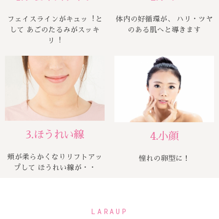
フェイスラインがキュッ︕と
体内の好循環が、 ハリ・ツヤ
して あごのたるみがスッキ
のある肌へと導きます
リ︕
3.ほうれい線
4.小顔
頬が柔らかくなりリフトアッ
憧れの卵型に！
プして ほうれい線が・・
LARAUP